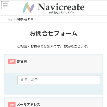
コ
ナ
ン
ビ
テ
ゲ
ン
ー
top
お問い合わせ
ツ
シ
へ
ョ
ス
ン
お問合せフォーム
キ
に
ッ
移
プ
動
ご相談・お見積りは無料です。お気軽にどうぞ。
お名前
必須
メールアドレス
必須