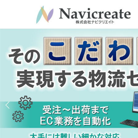
コ
ナ
ン
ビ
テ
ゲ
ン
ー
ツ
シ
へ
ョ
ス
ン
キ
に
ッ
移
プ
動