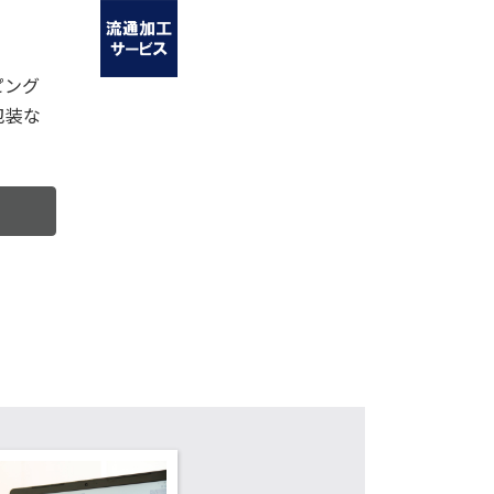
ピング
包装な