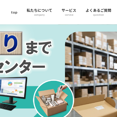
私たちについて
サービス
よくあるご質問
top
company
service
question